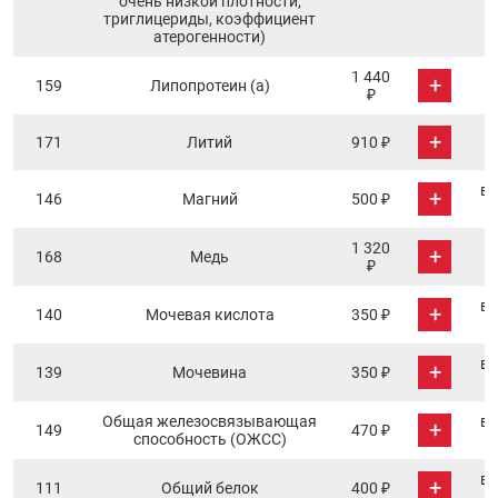
очень низкой плотности,
триглицериды, коэффициент
атерогенности)
1 440
+
159
Липопротеин (a)
₽
+
171
Литий
910 ₽
в 
+
146
Магний
500 ₽
1 320
+
168
Медь
₽
в 
+
140
Мочевая кислота
350 ₽
в 
+
139
Мочевина
350 ₽
Общая железосвязывающая
в 
+
149
470 ₽
способность (ОЖСС)
в 
+
111
Общий белок
400 ₽