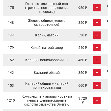
Глюкозотолерантный тест
в 
+
175
(трехкратное определение
950 ₽
глюкозы)
Железо общее (железо
в 
+
148
350 ₽
сывороточное)
+
144
Калий, натрий
530 ₽
+
179
Калий, натрий, хлор
540 ₽
+
152
Кальций ионизированный
460 ₽
в 
+
142
Кальций общий
350 ₽
Кальций общий + кальций
+
153
660 ₽
ионизированный
Комплексный анализ крови на
3 720
+
1210
ненасыщенные жирные
₽
кислоты семейства Омега-3