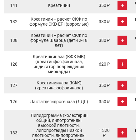
в 
+
141
Креатинин
350 ₽
Креатинин + расчет СКФ по
в 
+
132
380 ₽
формуле CKD-EPI (взрослые)
Креатинин + расчет СКФ по
в 
+
138
формуле Шварца (дети 2-18
380 ₽
лет)
Креатинкиназа (КФК МВ)
(креатинфосфокиназа,
+
128
620 ₽
индикатор повреждения
миокарда)
Креатинкиназа (КФК)
+
127
350 ₽
(креатинфосфокиназа)
в 
+
126
Лактатдегидрогеназа (ЛДГ)
350 ₽
Липидограмма (холестерин
общий, липотротеиды
высокой плотности,
липопротеиды низкой
1 320
в 
+
133
плотности, липопротеиды
₽