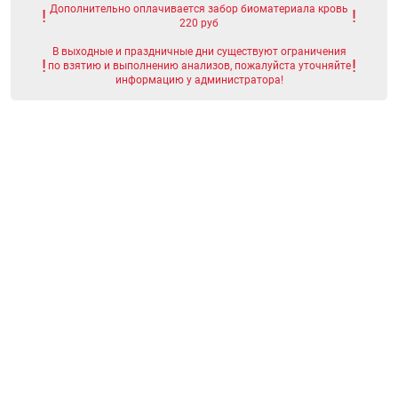
Дополнительно оплачивается забор биоматериала кровь
220 руб
В выходные и праздничные дни существуют ограничения
по взятию и выполнению анализов, пожалуйста уточняйте
информацию у администратора!