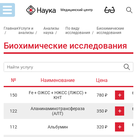
Медицинский центр
Главная
Услуги и
Анализы
По виду
Биохимические
/
анализы
/
наука
/
исследования
/
исследования
Биохимические исследования
№
Наименование
Цена
Fe + ОЖCC + НЖСС (ЛЖСС) +
в 
+
150
780 ₽
КНТ
Аланинаминотрансфераза
в 
+
122
350 ₽
(АЛТ)
в 
+
112
Альбумин
320 ₽