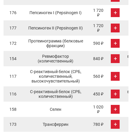
1 720
+
176
Пепсиноген I (Pepsinogen I)
₽
1 720
+
177
Пепсиноген II (Pepsinogen II)
₽
Протеинограмма (белковые
+
172
590 ₽
фракции)
Ревмофактор
в 
+
154
840 ₽
(количественный)
С-реактивный белок (СРБ,
+
117
количественный,
560 ₽
высокочувствительный)
С-реактивный белок (СРБ,
в 
+
116
450 ₽
количественный)
1 020
+
158
Селен
₽
+
173
Трансферрин
780 ₽