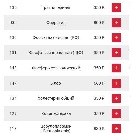
в 
+
135
Триглицериды
350 ₽
+
80
Ферритин
800 ₽
+
130
Фосфатаза кислая (КФ)
350 ₽
в 
+
131
Фосфатаза щелочная (ЩФ)
350 ₽
в 
+
143
Фосфор неорганический
350 ₽
+
147
Хлор
660 ₽
в 
+
134
Холестерин общий
350 ₽
+
129
Холинэстераза
350 ₽
Церулоплазмин
+
118
830 ₽
(Ceruloplasmin)