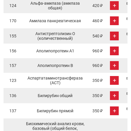
Альфа-амилаза (амилаза
в 
+
124
420 ₽
общая)
в 
+
170
Амилаза панкреатическая
460 ₽
Антистрептолизин О
в 
+
155
540 ₽
(количественный)
+
156
Аполипопротеин А1
960 ₽
+
157
Аполипопротеин В
960 ₽
Аспартатаминотрансфераза
в 
+
123
350 ₽
(АСТ)
в 
+
136
Билирубин общий
350 ₽
в 
+
137
Билирубин прямой
350 ₽
Биохимический анализ крови,
базовый (общий белок,