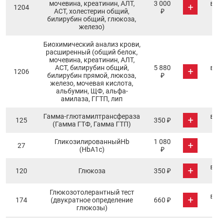
мочевина, креатинин, АЛТ,
3 000
в 
+
1204
АСТ, холестерин общий,
₽
билирубин общий, глюкоза,
железо)
Биохимический анализ крови,
расширенный (общий белок,
мочевина, креатинин, АЛТ,
АСТ, билирубин общий,
5 880
в 
+
1206
билирубин прямой, люкоза,
₽
железо, мочевая кислота,
альбумин, ЩФ, альфа-
амилаза, ГГТП, лип
Гамма-глютамилтрансфераза
в 
+
125
350 ₽
(Гамма ГТФ, Гамма ГТП)
ГликозилированныйHb
1 080
+
27
(HbА1с)
₽
в 
+
120
Глюкоза
350 ₽
Глюкозотолерантный тест
в 
+
174
(двукратное определение
660 ₽
глюкозы)