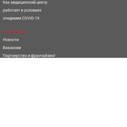
Как медицинский центр
работает в условиях
эпидемии COVID-19
О компании
Новости
Вакансии
Партнерство и франчайзинг
Контроль и оценка качества
Научные открытия
Фармацевтическим компаниям
Написать отзыв
Официальные сайты
Территориальный фонд обязательного медицинского
страхования Ростовской области
Министерство Здравоохранения Ростовской Области