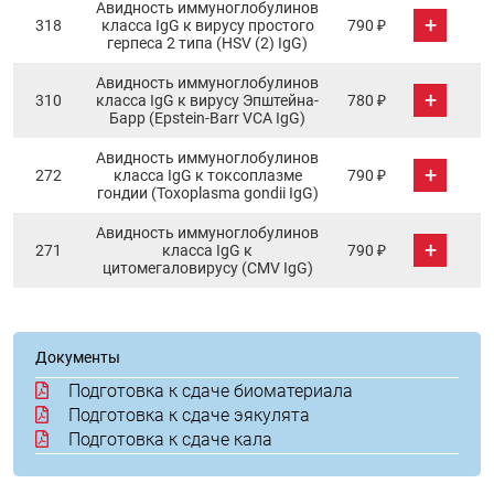
Авидность иммуноглобулинов
+
318
класса IgG к вирусу простого
790 ₽
герпеса 2 типа (HSV (2) IgG)
Авидность иммуноглобулинов
+
310
класса IgG к вирусу Эпштейна-
780 ₽
Барр (Epstein-Barr VCA IgG)
Авидность иммуноглобулинов
+
272
класса IgG к токсоплазме
790 ₽
гондии (Toxoplasma gondii IgG)
Авидность иммуноглобулинов
+
271
класса IgG к
790 ₽
цитомегаловирусу (CMV IgG)
Документы
Подготовка к сдаче биоматериала
Подготовка к сдаче эякулята
Подготовка к сдаче кала