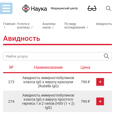
Медицинский центр
Главная
Услуги и
Анализы
По виду
Авидность
/
анализы
/
наука
/
исследования
/
Авидность
№
Наименование
Цена
Авидность иммуноглобулинов
+
273
класса IgG к вирусу краснухи
790 ₽
(Rubella IgG)
Авидность иммуноглобулинов
класса IgG к вирусу простого
+
274
790 ₽
герпеса 1 и 2 типов (HSV (1 + 2)
IgG)