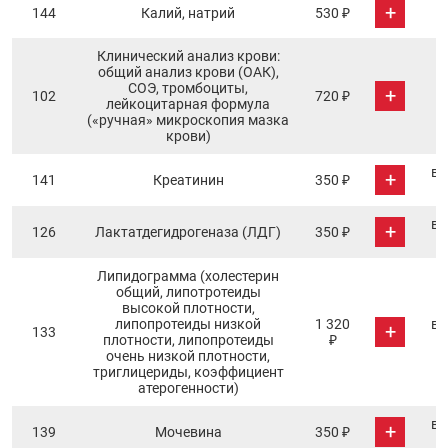
+
144
Калий, натрий
530 ₽
Клинический анализ крови:
общий анализ крови (ОАК),
СОЭ, тромбоциты,
+
102
720 ₽
лейкоцитарная формула
(«ручная» микроскопия мазка
крови)
в 
+
141
Креатинин
350 ₽
в 
+
126
Лактатдегидрогеназа (ЛДГ)
350 ₽
Липидограмма (холестерин
общий, липотротеиды
высокой плотности,
липопротеиды низкой
1 320
в 
+
133
плотности, липопротеиды
₽
очень низкой плотности,
триглицериды, коэффициент
атерогенности)
в 
+
139
Мочевина
350 ₽