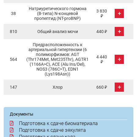
Натриуретического гормона
3 830
+
38
(В-типа) N-концевой
₽
пропептид (NT-proBNP)
+
810
Общий анализ мочи
440 ₽
Предрасположенность к
артериальной гипертензии (6
полиморфизмов: AGT
4 440
+
564
(Thr174Met, Met235Thr), AGTR1
₽
(1166A>C), ACE (Alu Ins/Del),
NOS3 (786C>T), EDN1
(Lys198Asn))
+
147
Хлор
660 ₽
Документы
Подготовка к сдаче биоматериала
Подготовка к сдаче эякулята
Подготовка к сдаче кала