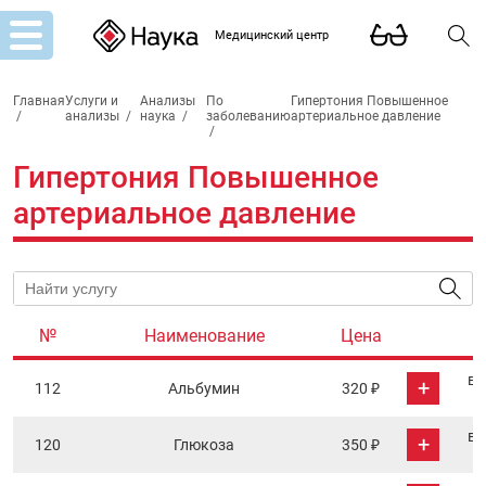
Медицинский центр
Главная
Услуги и
Анализы
По
Гипертония Повышенное
/
анализы
/
наука
/
заболеванию
артериальное давление
/
Гипертония Повышенное
артериальное давление
№
Наименование
Цена
в 
+
112
Альбумин
320 ₽
в 
+
120
Глюкоза
350 ₽