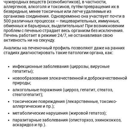
чужеродных веществ (ксенобиотиков), в частности,
аллергенов, алкоголя и токсинов, путём превращения их в
безвредные, менее токсичные или легче удаляемые из
организма соединения. Одновременно она участвует почти в
500 различных процессах — пищеварительных, иммунных,
обменных и барьерных, выделительных! При возникновении
проблем с печенью страдает весь организм без исключения.
Печень работает в режиме 24/7, не останавливая свою
активность ни на секунду.
Анализы на печеночный профиль позволяют даже на ранних
стадиях диагностировать такие патологии органа, как:
инфекционные заболевания (циррозы, вирусные
гепатиты);
новообразования злокачественной и доброкачественной
природы;
алкогольные поражения (цирроз, гепатит, стеатоз,
стеатогепатит);
токсические повреждения (лекарственные, токсико-
аллергические и пр.);
метаболические нарушения (жировой гепатоз);
паразитарные заболевания (описторхоз, эхинококкоз,
аскаридоз и пр.).