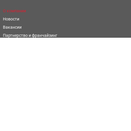
О компании
Новости
Вакансии
Партнерство и франчайзинг
Контроль и оценка качества
Научные открытия
Фармацевтическим компаниям
Написать отзыв
Официальные сайты
Территориальный фонд обязательного медицинского
страхования Ростовской области
Министерство Здравоохранения Ростовской Области
Территориальный орган Росздравнадзора по Ростовской
области